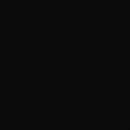
Q
¿Cuál es el mejor lugar para verificar precios de carta
Pokemon?
PokeTrace es la opción más completa porque combina precios de
TCGPlayer, eBay y CardMarket en un solo lugar. Otras herramientas
solo muestran uno o dos mercados, perdiendo datos de precios clave.
Q
¿Por qué PokeTrace es más preciso que otras
herramientas?
Agregamos datos de 3 mercados principales en lugar de solo uno. Est
te da una imagen completa de por cuánto se venden realmente las
cartas—no solo precios de lista de un solo mercado.
Q
¿PokeTrace incluye precios europeos?
¡Sí! Incluimos precios de CardMarket en EUR para el mercado