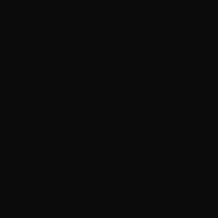
Nuestra base de datos de cartas Pokemon incluye cartas japonesas y
exclusivas. Busca por nombre de carta japonesa o set para encontrar
precios precisos de cartas Pokemon japonesas.
Q
¿Qué hace valiosas a las cartas Pokemon?
Rareza, condición, certificación y demanda afectan el valor de las
cartas Pokemon. Primera edición, holográficas y cartas vintage del Se
Base son típicamente las más valiosas.
Q
¿Puedo verificar el valor de toda mi colección de
cartas Pokemon?
¡Sí! Usa PokeTrace para buscar cada carta y rastrear el valor de tu
colección de cartas Pokemon. Nuestro historial de precios muestra
cómo cambia el valor de tus cartas con el tiempo.