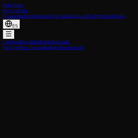
PokeTrace
Por Qué
Para
Desarrolladores
Precios
FAQ
Catálogo
Docs
Blog
Portfolio
Estado
ES
Catálogo
Docs
Blog
Portfolio
Estado
Por Qué
Para Desarrolladores
Precios
FAQ
Verificar Valor Gratis
Ver Precios