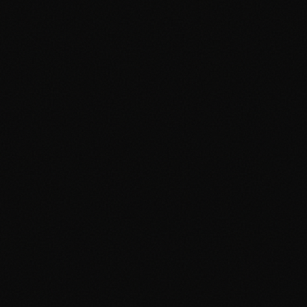
europeo. Compara precios de EE.UU. y UE lado a lado para encontra
las mejores ofertas.
Q
¿Puedo verificar valores de cartas certificadas?
Absolutamente. Incluimos precios para cartas certificadas PSA, BGS,
CGC, SGC, ACE y TAG—grados 1 a 10. Ve exactamente cómo la
certificación afecta el valor de tu carta.
Q
¿Hay una app escáner de cartas Pokemon gratis?
PokeTrace funciona como sitio web verificador de precios de cartas
Pokemon gratis—no necesitas descargar app. Busca cualquier carta
para verificar el valor de la carta Pokemon.
Q
¿Cómo encuentro precios de cartas Pokemon
japonesas?