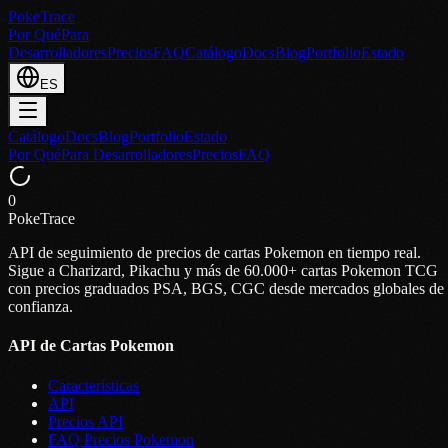
PokeTrace
Por Qué
Para
Desarrolladores
Precios
FAQ
Catálogo
Docs
Blog
Portfolio
Estado
ES
Catálogo
Docs
Blog
Portfolio
Estado
Por Qué
Para Desarrolladores
Precios
FAQ
0
PokeTrace
API de seguimiento de precios de cartas Pokemon en tiempo real.
Sigue a Charizard, Pikachu y más de 60.000+ cartas Pokemon TCG
con precios graduados PSA, BGS, CGC desde mercados globales de
confianza.
API de Cartas Pokemon
Características
API
Precios API
FAQ Precios Pokemon