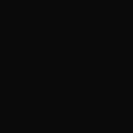
¿Qué empresas de graduación rastrean?
Tanto las cartas US como EU incluyen precios para PSA, BGS, CGC
SGC, ACE y TAG — grados 1-10 (medios grados cuando están
disponibles). También condiciones sin graduar: Mint, Near Mint,
Excellent, Lightly Played, etc. US desde TCGPlayer & eBay en USD
EU desde CardMarket en EUR.
¿Cuál es el límite de tasa API para precios de cartas Pokemon?
¿En qué se diferencia PokeTrace de otras APIs de precios Pokemon?
¿Con qué frecuencia se actualizan los precios EU (CardMarket)?