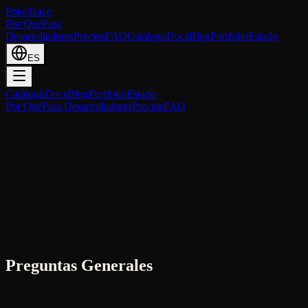
PokeTrace
Por Qué
Para
Desarrolladores
Precios
FAQ
Catálogo
Docs
Blog
Portfolio
Estado
ES
Catálogo
Docs
Blog
Portfolio
Estado
Por Qué
Para Desarrolladores
Precios
FAQ
Preguntas Generales