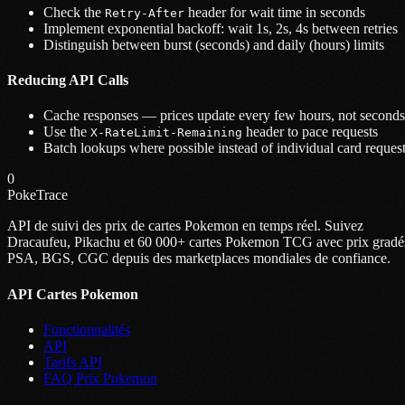
Check the
header for wait time in seconds
Retry-After
Implement exponential backoff: wait 1s, 2s, 4s between retries
Distinguish between burst (seconds) and daily (hours) limits
Reducing API Calls
Cache responses — prices update every few hours, not seconds
Use the
header to pace requests
X-RateLimit-Remaining
Batch lookups where possible instead of individual card reques
0
PokeTrace
API de suivi des prix de cartes Pokemon en temps réel. Suivez
Dracaufeu, Pikachu et 60 000+ cartes Pokemon TCG avec prix gradé
PSA, BGS, CGC depuis des marketplaces mondiales de confiance.
API Cartes Pokemon
Fonctionnalités
API
Tarifs API
FAQ Prix Pokemon