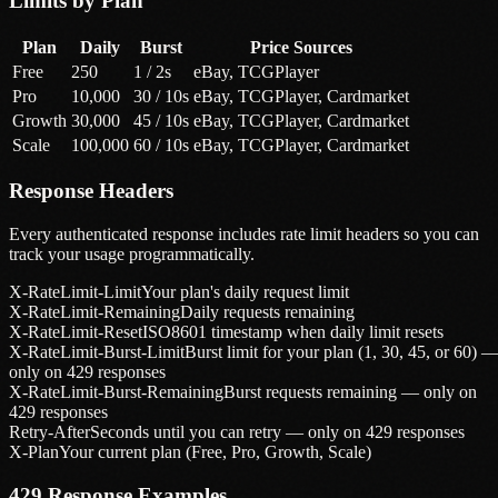
Limits by Plan
Plan
Daily
Burst
Price Sources
Free
250
1 / 2s
eBay, TCGPlayer
Pro
10,000
30 / 10s
eBay, TCGPlayer, Cardmarket
Growth
30,000
45 / 10s
eBay, TCGPlayer, Cardmarket
Scale
100,000
60 / 10s
eBay, TCGPlayer, Cardmarket
Response Headers
Every authenticated response includes rate limit headers so you can
track your usage programmatically.
X-RateLimit-Limit
Your plan's daily request limit
X-RateLimit-Remaining
Daily requests remaining
X-RateLimit-Reset
ISO8601 timestamp when daily limit resets
X-RateLimit-Burst-Limit
Burst limit for your plan (1, 30, 45, or 60) 
only on 429 responses
X-RateLimit-Burst-Remaining
Burst requests remaining — only on
429 responses
Retry-After
Seconds until you can retry — only on 429 responses
X-Plan
Your current plan (Free, Pro, Growth, Scale)
429 Response Examples