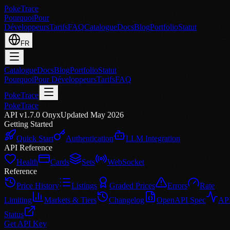
PokeTrace
Pourquoi
Pour
Développeurs
Tarifs
FAQ
Catalogue
Docs
Blog
Portfolio
Statut
FR
Catalogue
Docs
Blog
Portfolio
Statut
Pourquoi
Pour Développeurs
Tarifs
FAQ
PokeTrace
PokeTrace
API v1.7.0 Onyx
Updated May 2026
Getting Started
Quick Start
Authentication
LLM Integration
API Reference
Health
Cards
Sets
WebSocket
Reference
Price History
Listings
Graded Prices
Errors
Rate
Limiting
Markets & Tiers
Changelog
OpenAPI Spec
AP
Status
Get API Key