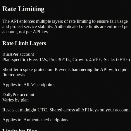
Rate Limiting
The API enforces multiple layers of rate limiting to ensure fair usage
and protect service stability. Authenticated rate limits are enforced per
account, not per API key.
Rate Limit Layers
Burst
Per account
Plan-specific (Free: 1/2s, Pro: 30/10s, Growth: 45/10s, Scale: 60/10s)
Short-term spike protection. Prevents hammering the API with rapid-
fire requests.
Applies to:
All /v1 endpoints
Daily
Per account
Varies by plan
Resets at midnight UTC. Shared across all API keys on your account.
Applies to:
Authenticated endpoints