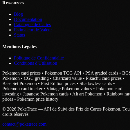
Ressources
Blog
Documentation
Catalogue de Cartes
Estimateur de Valeur
Status
Mentions Légales
Politique de Confidentialité
Conditions d'Utilisation
Pokemon card prices • Pokemon TCG API • PSA graded cards • BG
Pokemon • CGC grading • Charizard value • Pikachu card prices •
Base Set Pokemon • First Edition prices • Shadowless cards •
Pokemon card tracker • Vintage Pokemon values • Pokemon card
investing • Japanese Pokemon cards • Alt art Pokemon • Rainbow rar
prices • Pokemon price history
© 2026 PokeTrace — API de Suivi des Prix de Cartes Pokemon. Tou
droits réservés.
contact@poketrace.com