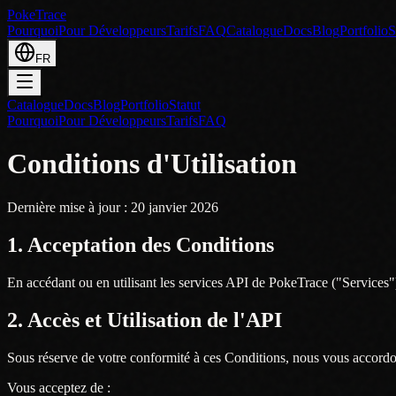
PokeTrace
Pourquoi
Pour Développeurs
Tarifs
FAQ
Catalogue
Docs
Blog
Portfolio
S
FR
Catalogue
Docs
Blog
Portfolio
Statut
Pourquoi
Pour Développeurs
Tarifs
FAQ
Conditions d'Utilisation
Dernière mise à jour : 20 janvier 2026
1. Acceptation des Conditions
En accédant ou en utilisant les services API de PokeTrace ("Services"),
2. Accès et Utilisation de l'API
Sous réserve de votre conformité à ces Conditions, nous vous accordons
Vous acceptez de :