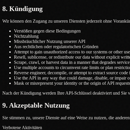
8. Kündigung
Wir können den Zugang zu unseren Diensten jederzeit ohne Vorankü
Verstößen gegen diese Bedingungen
Nichtzahlung
Missbräuchlicher Nutzung unserer API
Aus rechtlichen oder regulatorischen Gründen
Attempt to gain unauthorized access to our systems or other use
Resell, sublicense, or redistribute our data without explicit writ
Scrape, crawl, or harvest data in a manner that degrades service
Use multiple accounts to circumvent rate limits or plan restricti
Reverse engineer, decompile, or attempt to extract source code
Use the API in any way that could damage, disable, or impair ou
Mask or misrepresent your identity or the origin of API request
Nach der Kündigung werden Ihre API-Schlüssel deaktiviert und Sie 
9. Akzeptable Nutzung
Sie stimmen zu, unsere Dienste auf eine Weise zu nutzen, die anderen
Verbotene Aktivitäten