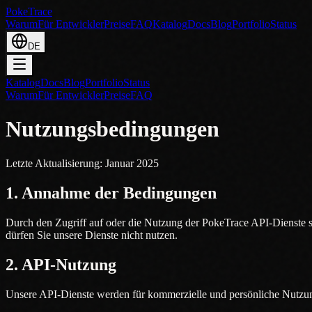
PokeTrace
Warum
Für Entwickler
Preise
FAQ
Katalog
Docs
Blog
Portfolio
Status
DE
Katalog
Docs
Blog
Portfolio
Status
Warum
Für Entwickler
Preise
FAQ
Nutzungsbedingungen
Letzte Aktualisierung: Januar 2025
1. Annahme der Bedingungen
Durch den Zugriff auf oder die Nutzung der PokeTrace API-Dienste s
dürfen Sie unsere Dienste nicht nutzen.
2. API-Nutzung
Unsere API-Dienste werden für kommerzielle und persönliche Nutzun