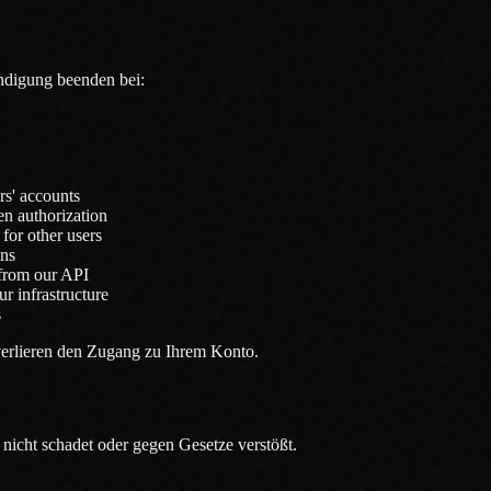
ndigung beenden bei:
rs' accounts
ten authorization
 for other users
ons
 from our API
r infrastructure
s
verlieren den Zugang zu Ihrem Konto.
 nicht schadet oder gegen Gesetze verstößt.