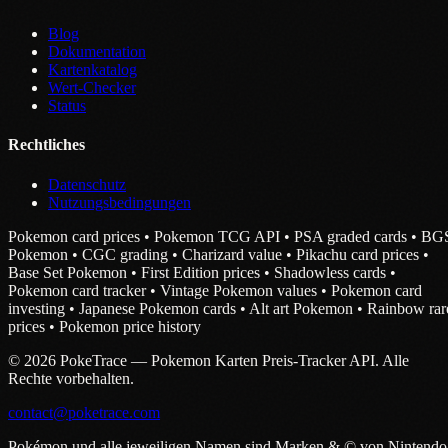
Blog
Dokumentation
Kartenkatalog
Wert-Checker
Status
Rechtliches
Datenschutz
Nutzungsbedingungen
Pokemon card prices • Pokemon TCG API • PSA graded cards • BG
Pokemon • CGC grading • Charizard value • Pikachu card prices •
Base Set Pokemon • First Edition prices • Shadowless cards •
Pokemon card tracker • Vintage Pokemon values • Pokemon card
investing • Japanese Pokemon cards • Alt art Pokemon • Rainbow rar
prices • Pokemon price history
© 2026 PokeTrace — Pokemon Karten Preis-Tracker API. Alle
Rechte vorbehalten.
contact@poketrace.com
Pokémon und alle jeweiligen Namen sind Marken & © von Nintendo