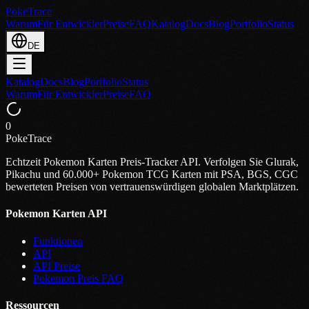
PokeTrace
Warum
Für Entwickler
Preise
FAQ
Katalog
Docs
Blog
Portfolio
Status
DE
Katalog
Docs
Blog
Portfolio
Status
Warum
Für Entwickler
Preise
FAQ
0
PokeTrace
Echtzeit Pokemon Karten Preis-Tracker API. Verfolgen Sie Glurak,
Pikachu und 60.000+ Pokemon TCG Karten mit PSA, BGS, CGC
bewerteten Preisen von vertrauenswürdigen globalen Marktplätzen.
Pokemon Karten API
Funktionen
API
API Preise
Pokemon Preis FAQ
Ressourcen