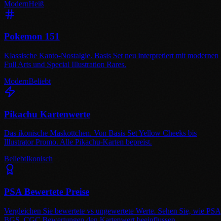
Modern
Heiß
Pokemon 151
Klassische Kanto-Nostalgie. Basis Set neu interpretiert mit modernen
Full Arts und Special Illustration Rares.
Modern
Beliebt
Pikachu Kartenwerte
Das ikonische Maskottchen. Von Basis Set Yellow Cheeks bis
Illustrator Promo. Alle Pikachu-Karten bepreist.
Beliebt
Ikonisch
PSA Bewertete Preise
Vergleichen Sie bewertete vs ungewertete Werte. Sehen Sie, wie PSA
BGS, CGC Bewertungen den Kartenwert beeinflussen.