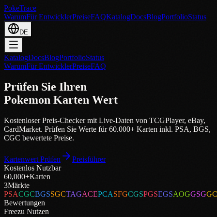
PokeTrace
Warum
Für Entwickler
Preise
FAQ
Katalog
Docs
Blog
Portfolio
Status
DE
Katalog
Docs
Blog
Portfolio
Status
Warum
Für Entwickler
Preise
FAQ
Prüfen Sie Ihren
Pokemon Karten Wert
Kostenloser Preis-Checker mit Live-Daten von
TCGPlayer
,
eBay
,
CardMarket
.
Prüfen Sie Werte für 60.000+ Karten inkl. PSA, BGS,
CGC bewertete Preise.
Kartenwert Prüfen
Preisführer
Kostenlos Nutzbar
60,000+
Karten
3
Märkte
PSA
CGC
BGS
SGC
TAG
ACE
PCA
SFG
CGS
PGS
EGS
AOG
GSG
G
Bewertungen
Free
zu Nutzen