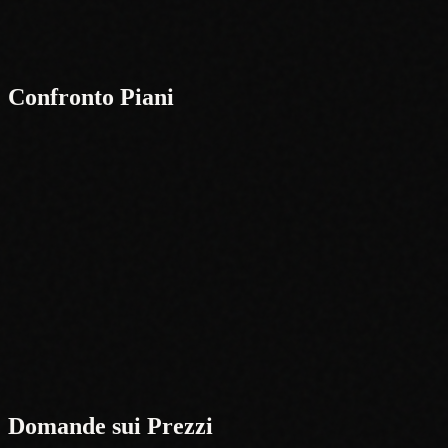
Confronto Piani
Funzionalità
Free
Pro
Carte
60,000+
60,000+
Fonti di prezzo
eBay, TCGPlayer
eBay, TCGPlayer, Cardmarket
Prezzi Certificati
—
Richieste/Giorno
250
10,000
Limite Burst
1 / 2s
30 / 10s
WebSocket
—
—
Annunci venduti
—
—
Uso Commerciale
—
Supporto
Community
Email
Domande sui Prezzi