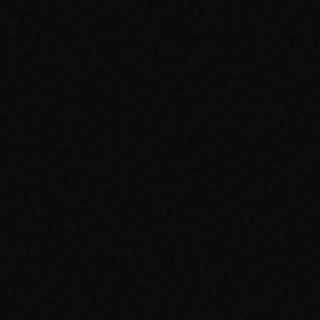
Growth
Scale
60,000+
60,000+
eBay, TCGPlayer, Cardmarket
eBay, TCGPlayer, Cardmarket
30,000
100,000
45 / 10s
60 / 10s
—
—
Email
Prioritario