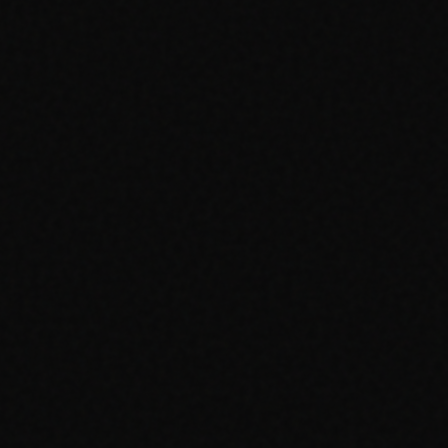
Dati dei mercati US + EU
Tutti i gradi (15 aziende)
Storico completo dei prezzi
Uso commerciale
Tutto in Pro +
100.000 richieste/giorno + burst 60 richieste/10s
WebSocket
Vendite concluse