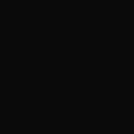
mmunity appassionate di dati sulle carte Pokemon. Contattaci —