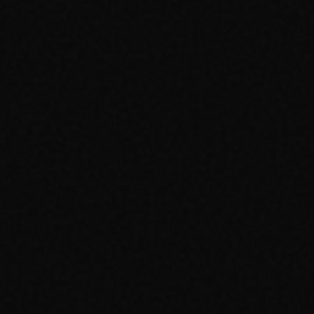
Tutti i gradi (15 aziende)
Storico completo dei prezzi
Uso commerciale
10.000 richieste/giorno + burst 30 richieste/10s
Tutto in Pro +
30.000 richieste/giorno + burst 45 richieste/10s