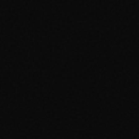
n caso d'uso unico? Ci piace collaborare con aziende, sviluppatori e co