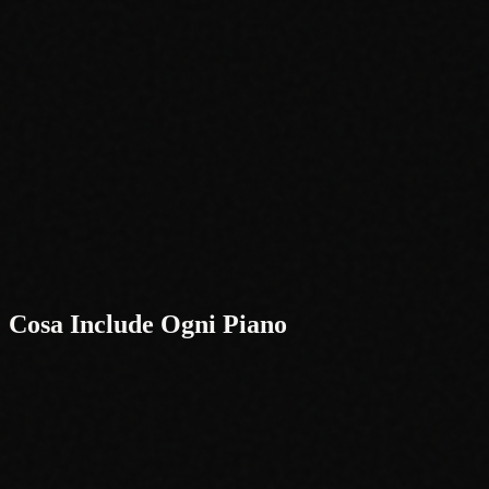
Supporto prioritario
Accesso anticipato alle nuove funzionalità
Hai Bisogno di Più?
Limiti più alti, integrazioni personalizzate o infrastruttura dedicata.
Contattaci
Interessato a una partnership, un'integrazione personalizzata o hai u
costruiamo qualcosa di grande insieme.
Cosa Include Ogni Piano