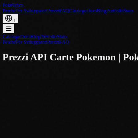
PokeTrace
Perché
Per Sviluppatori
Prezzi
FAQ
Catalogo
Docs
Blog
Portfolio
Stato
IT
Catalogo
Docs
Blog
Portfolio
Stato
Perché
Per Sviluppatori
Prezzi
FAQ
Prezzi API Carte Pokemon | Po