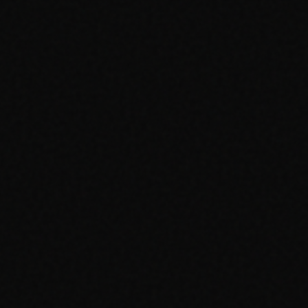
Oltre 60.000+ carte in 250+ set
Condizioni non certificate (NM, LP, MP, HP, DMG)
Dati sui prezzi e tendenze
250 richieste/giorno + burst 1 richiesta/2s
Prezzi mercato US (TCGPlayer, eBay)
Tutto in Gratuito +
Mercati US + EU