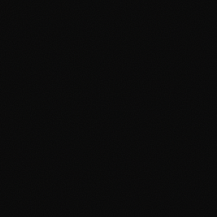
Holofoil
#
001/102
Holo Rare
Near Mint
$70
Aggiungi al portfolio
0
x
Base Set
Mewtwo
Holofoil
#
010/102
Holo Rare
Near Mint
$74
Aggiungi al portfolio
0
x
Base Set
Lightning Energy
#
100/102
Common
Near Mint