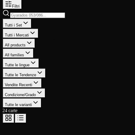
Filtri
Tutti i Set
Tutti i Mercati
All products
All families
Tutte le lingue
Tutte le Tendenze
Vendite Recenti
Condizione/Grado
Tutte le varianti
24 carte
Base Set
Alakazam