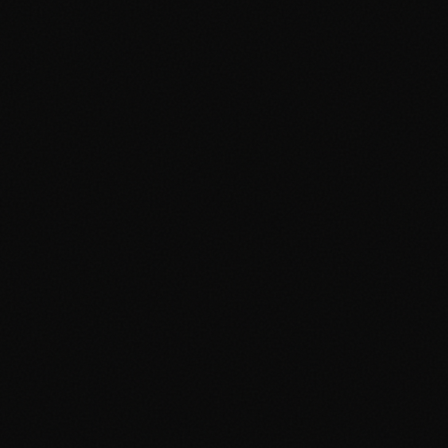
$3.45
Aggiungi al portfolio
0
x
Base Set
Dratini
#
026/102
Uncommon
Near Mint
$3.76
Aggiungi al portfolio
0
x
Base Set
Farfetch'd
#
027/102
Uncommon
Near Mint
$1.55
Aggiungi al portfolio
0
x
Base Set
Growlithe
#
028/102