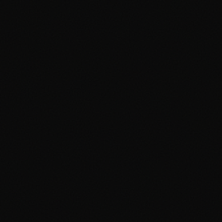
Base Set
Arcanine
#
023/102
Uncommon
Near Mint
$4.97
Aggiungi al portfolio
0
x
Base Set
Charmeleon
#
024/102
Uncommon
Near Mint
$3.00
Aggiungi al portfolio
0
x
Base Set
Dewgong
#
025/102
Uncommon
Near Mint