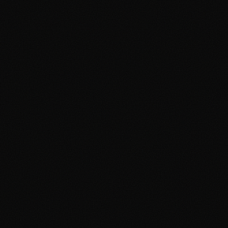
Zapdos
Holofoil
#
016/102
Holo Rare
Near Mint
$56
Aggiungi al portfolio
0
x
Base Set
Beedrill
#
017/102
Rare
Near Mint
$5.88
Aggiungi al portfolio
0
x
Base Set
Dragonair
#
018/102
Rare
Near Mint
$19