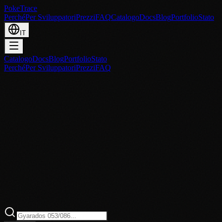
PokeTrace
Perché
Per Sviluppatori
Prezzi
FAQ
Catalogo
Docs
Blog
Portfolio
Stato
IT
Catalogo
Docs
Blog
Portfolio
Stato
Perché
Per Sviluppatori
Prezzi
FAQ
Tutti
Certificato
Non Certificato
—