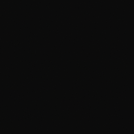
$0.45
Aggiungi al portfolio
0
x
Base Set
Psychic Energy
#
101/102
Common
Near Mint
$0.47
Aggiungi al portfolio
0
x
Base Set
Water Energy
#
102/102
Common
Near Mint
$0.44
Aggiungi al portfolio
0
x
Base Set
Nidoking
Holofoil