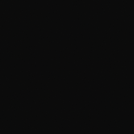
Aggiungi al portfolio
0
x
Base Set
Dugtrio
#
019/102
Rare
Near Mint
$12
Aggiungi al portfolio
0
x
Base Set
Blastoise
Holofoil
#
002/102
Holo Rare
Near Mint
$222
Aggiungi al portfolio
0
x
Base Set
Electabuzz
#
020/102