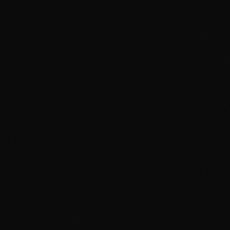
#
011/102
Holo Rare
Near Mint
$38
Aggiungi al portfolio
0
x
Base Set
Ninetales
Holofoil
#
012/102
Holo Rare
Near Mint
$35
Aggiungi al portfolio
0
x
Base Set
Poliwrath
Holofoil
#
013/102
Holo Rare
Near Mint