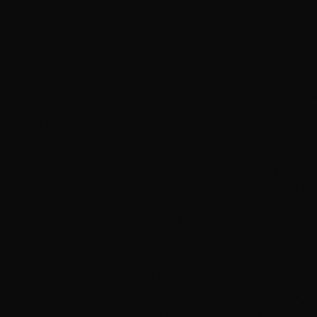
Rare
Near Mint
$9.73
Aggiungi al portfolio
0
x
Base Set
Electrode
#
021/102
Rare
Near Mint
$9.08
Aggiungi al portfolio
0
x
Base Set
Pidgeotto
#
022/102
Rare
Near Mint
$11
Aggiungi al portfolio
0
x