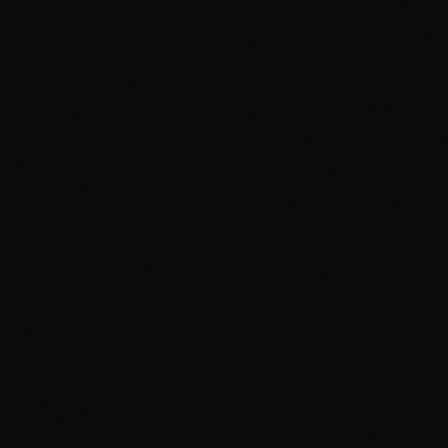
$41
Aggiungi al portfolio
0
x
Base Set
Raichu
Holofoil
#
014/102
Holo Rare
Near Mint
$73
Aggiungi al portfolio
0
x
Base Set
Venusaur
Holofoil
#
015/102
Holo Rare
Near Mint
$173
Aggiungi al portfolio
0
x
Base Set