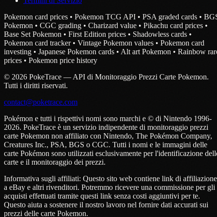
Termini di Servizio
Pokemon card prices • Pokemon TCG API • PSA graded cards • BG
Pokemon • CGC grading • Charizard value • Pikachu card prices •
Base Set Pokemon • First Edition prices • Shadowless cards •
Pokemon card tracker • Vintage Pokemon values • Pokemon card
investing • Japanese Pokemon cards • Alt art Pokemon • Rainbow rar
prices • Pokemon price history
© 2026 PokeTrace — API di Monitoraggio Prezzi Carte Pokemon.
Tutti i diritti riservati.
contact@poketrace.com
Pokémon e tutti i rispettivi nomi sono marchi e © di Nintendo 1996-
2026. PokeTrace è un servizio indipendente di monitoraggio prezzi
carte Pokemon non affiliato con Nintendo, The Pokémon Company,
Creatures Inc., PSA, BGS o CGC. Tutti i nomi e le immagini delle
carte Pokémon sono utilizzati esclusivamente per l'identificazione dell
carte e il monitoraggio dei prezzi.
Informativa sugli affiliati: Questo sito web contiene link di affiliazione
a eBay e altri rivenditori. Potremmo ricevere una commissione per gli
acquisti effettuati tramite questi link senza costi aggiuntivi per te.
Questo aiuta a sostenere il nostro lavoro nel fornire dati accurati sui
prezzi delle carte Pokemon.