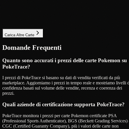
Uncommon
Near Mint
$1.08
Aggiungi al portfolio
0
x
Carica Altre Carte
Domande Frequenti
Quanto sono accurati i prezzi delle carte Pokemon su
PokeTrace?
I prezzi di PokeTrace si basano su dati di vendita verificati da più
marketplace. Aggiorniamo i prezzi in tempo reale e mostriamo livelli d
confidenza basati sul volume delle vendite, recenza e coerenza dei
prezzi.
Quali aziende di certificazione supporta PokeTrace?
PokeTrace monitora i prezzi per carte Pokemon certificate PSA
(Professional Sports Authenticator), BGS (Beckett Grading Services) 
CGC (Certified Guaranty Company), più i valori delle carte non