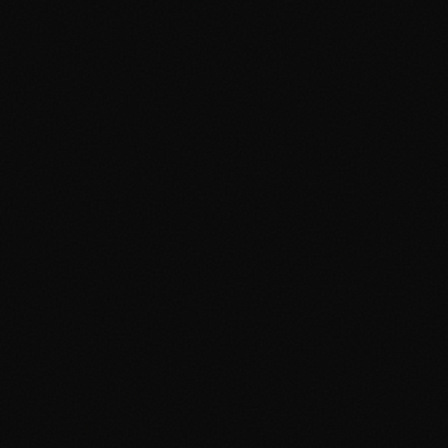
Inspection Physique (Cartes Brutes) :
Test de Lumière
Test d
Déchirure
Texture
Police/Espacement
Stock de Carte
Vérification des Slabs :
Vérification du Numéro de Certificat
Vérification PSA
Vérification BGS
Vérification
CGC
Altération de Slab