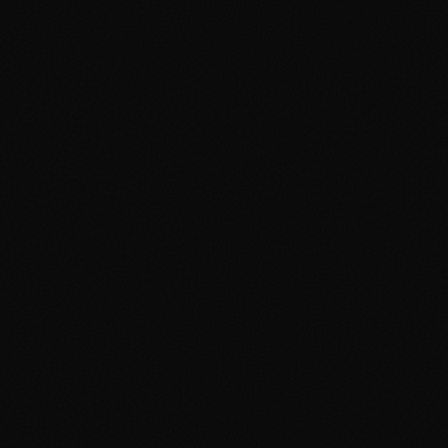
Near Mint (NM) :
Lightly Played (LP) :
Moderately Played (MP) :
Heavily Played (HP) :
Damaged (DMG) :