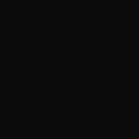
Différentiel de Prix :
Pourquoi les Cartes Japonaises Sont Précieuses :
Sorties
originales
Meilleu
contrôle qualité
Produits exclusifs
Tirages plus bas
Produits Exclusifs Japonais :
High Class Packs
Cartes Promo
Sets Anniversaire
Certification des Cartes Japonaises :