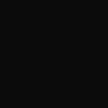
Set de Base (1999) :
Jungle & Fossil (1999-2000) :
Team Rocket (2000) :
Gym Heroes & Gym Challenge (2000) :
Série Neo (2000-2002) :