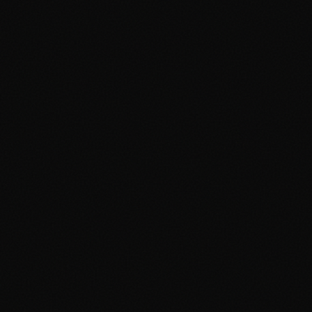
Perspectives d'Investissement :
PSA (Professional Sports Authenticator) :
PSA 10 Gem Mint
PSA 9 Mint
PSA 8 Near
Mint-Mint
PSA 7 et moins