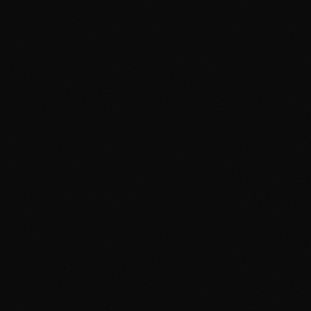
BGS (Beckett Grading Services) :
BGS 10 Pristine
BGS 10 Black
Label
CGC (Certified Guaranty Company) :
SGC (Sportscard Guaranty Corporation) :
Choisir une Société de Certification :
Cartes vintage (500€+)
Cartes modernes
recherchées
Revente
rapide
Potentiel Black Label