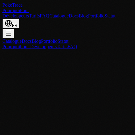
PokeTrace
Pourquoi
Pour
Développeurs
Tarifs
FAQ
Catalogue
Docs
Blog
Portfolio
Statut
FR
Catalogue
Docs
Blog
Portfolio
Statut
Pourquoi
Pour Développeurs
Tarifs
FAQ