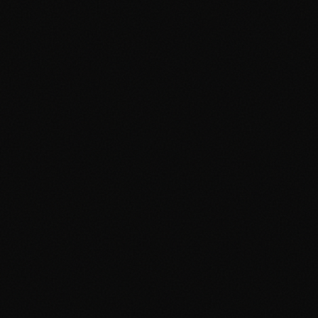
Allocation de Portefeuille :
30% Vintage Certifié
40% Moderne Recherché
20% Produits Scellés
10% Spéculation
Ce Qu'il Faut Éviter :
Vintage mi-grade
Moderne bulk
Promos réimprimées
Cartes
endommagées
Achat FOMO
Considérations de Liquidité :