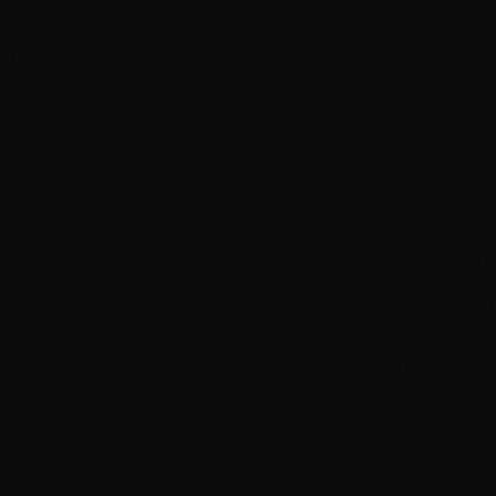
Exigences de Centrage :
1. Niveaux de Rareté :
Secret Rare/Illustration Rare
Ultra Rare/Full Art
Holo Rare
Commune/Peu
Commune
2. Édition & Tirage :
1ère Édition
Shadowless