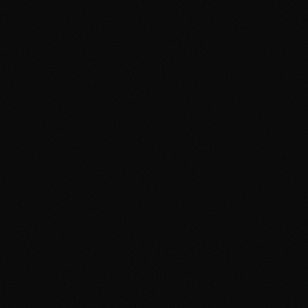
Unlimited
3. Popularité du Personnage :
4. Style Artistique & Artiste :
5. Importance du Set :
Vintage (1999-2003)
Moderne Recherché
Anniversaire