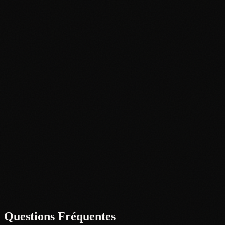
Budget 500€ :
Budget 1 000€+ :
Stockage & Protection :
Penny sleeves + toploaders
Card savers
Contrôle climatique
Coffre-fort/boîte ignifuge
Suivi de Votre Collection :
Questions Fréquentes