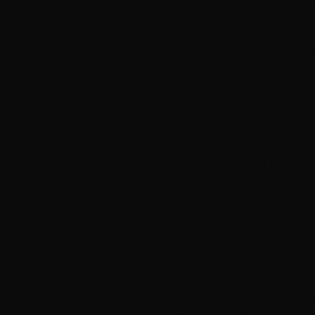
Mercari :
PWCC Marketplace :
Goldin Auctions :
Cardmarket (EU) :
Groupes Facebook & Discord :