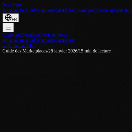
PokeTrace
Pourquoi
Pour Développeurs
Tarifs
FAQ
Catalogue
Docs
Blog
Portfolio
S
FR
Catalogue
Docs
Blog
Portfolio
Statut
Pourquoi
Pour Développeurs
Tarifs
FAQ
←
Retour au Blog
Guide des Marketplaces
/
28 janvier 2026
/
15
min de lecture