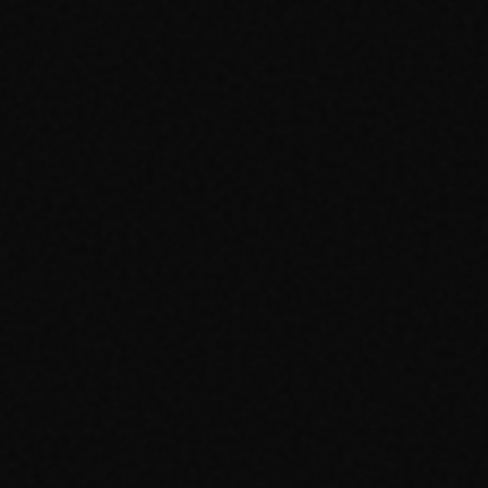
✓
✓
✓
✓
✓
✓
✗
✗
✗
✗
✗