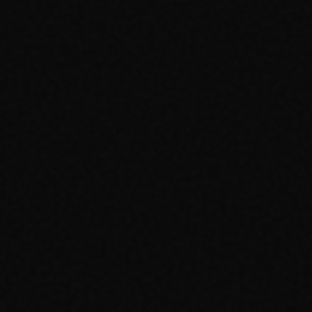
—
Pas de plis
Moderately Played (MP)
40-70%
—
Coins arrondis
—
Usure des bords visible
—
Rayures surface
—
Plis mineurs possibles