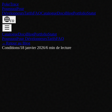
PokeTrace
Pourquoi
Pour
Développeurs
Tarifs
FAQ
Catalogue
Docs
Blog
Portfolio
Statut
FR
Catalogue
Docs
Blog
Portfolio
Statut
Pourquoi
Pour Développeurs
Tarifs
FAQ
←
Retour au Blog
Conditions
/
18 janvier 2026
/
6
min de lecture