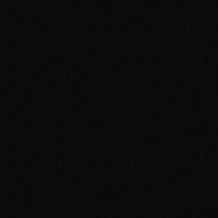
Heavily Played (HP)
20-40%
—
Forte usure coins
—
Blanchiment bords
—
Rayures multiples
—
Plis présents