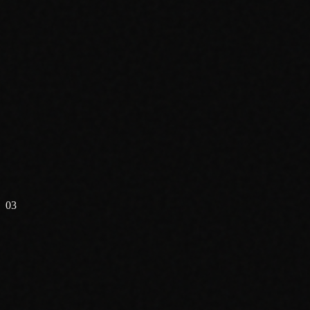
Damaged (DMG)
5-20%
—
Plis majeurs
—
Déchirures
—
Dégâts d'eau
—
Taches importantes
03