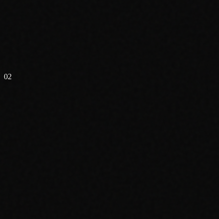
02
Near Mint (NM)
90-100%