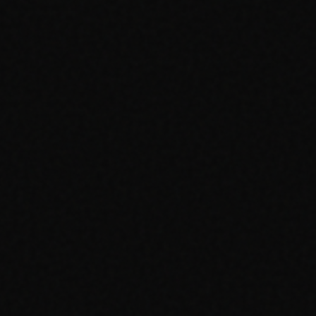
—
Coins nets
—
Bords propres
—
Surface sans rayures
—
Pas de plis
Lightly Played (LP)
70-90%
—
Légère usure des coins
—
Rayures légères
—
Défauts mineurs