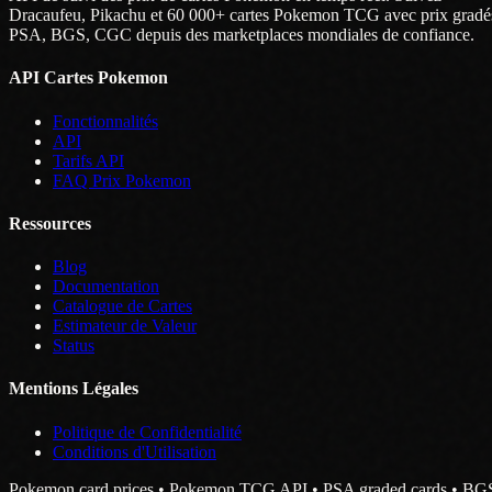
Dracaufeu, Pikachu et 60 000+ cartes Pokemon TCG avec prix gradé
PSA, BGS, CGC depuis des marketplaces mondiales de confiance.
API Cartes Pokemon
Fonctionnalités
API
Tarifs API
FAQ Prix Pokemon
Ressources
Blog
Documentation
Catalogue de Cartes
Estimateur de Valeur
Status
Mentions Légales
Politique de Confidentialité
Conditions d'Utilisation
Pokemon card prices • Pokemon TCG API • PSA graded cards • BG